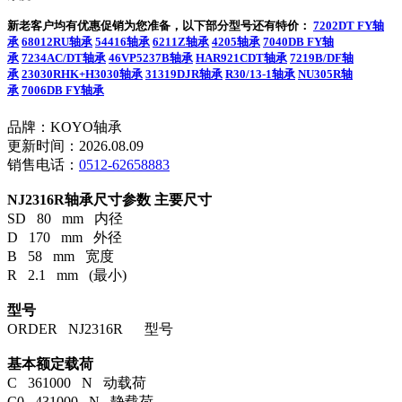
新老客户均有优惠促销为您准备，以下部分型号还有特价：
7202DT FY轴
承
68012RU轴承
54416轴承
6211Z轴承
4205轴承
7040DB FY轴
承
7234AC/DT轴承
46VP5237B轴承
HAR921CDT轴承
7219B/DF轴
承
23030RHK+H3030轴承
31319DJR轴承
R30/13-1轴承
NU305R轴
承
7006DB FY轴承
品牌：KOYO轴承
更新时间：2026.08.09
销售电话：
0512-62658883
NJ2316R轴承尺寸参数
主要尺寸
SD 80 mm 内径
D 170 mm 外径
B 58 mm 宽度
R 2.1 mm (最小)
型号
ORDER NJ2316R 型号
基本额定载荷
C 361000 N 动载荷
C0 431000 N 静载荷