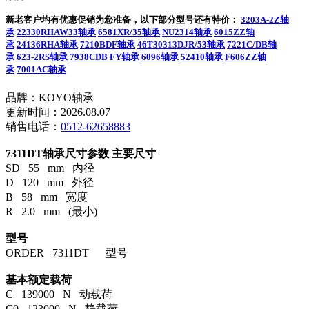
新老客户均有优惠促销为您准备，以下部分型号还有特价：
3203A-2Z轴
承
22330RHAW33轴承
6581XR/35轴承
NU2314轴承
6015ZZ轴
承
24136RHA轴承
7210BDF轴承
46T30313DJR/53轴承
7221C/DB轴
承
623-2RS轴承
7938CDB FY轴承
6096轴承
52410轴承
F606ZZ轴
承
7001AC轴承
品牌：KOYO轴承
更新时间：2026.08.07
销售电话：
0512-62658883
7311DT轴承尺寸参数
主要尺寸
SD 55 mm 内径
D 120 mm 外径
B 58 mm 宽度
R 2.0 mm (最小)
型号
ORDER 7311DT 型号
基本额定载荷
C 139000 N 动载荷
C0 123000 N 静载荷