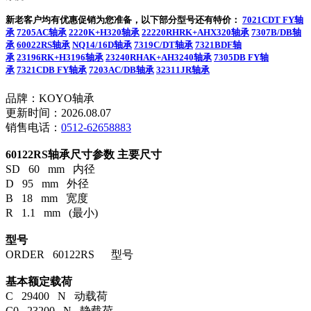
新老客户均有优惠促销为您准备，以下部分型号还有特价：
7021CDT FY轴
承
7205AC轴承
2220K+H320轴承
22220RHRK+AHX320轴承
7307B/DB轴
承
60022RS轴承
NQ14/16D轴承
7319C/DT轴承
7321BDF轴
承
23196RK+H3196轴承
23240RHAK+AH3240轴承
7305DB FY轴
承
7321CDB FY轴承
7203AC/DB轴承
32311JR轴承
品牌：KOYO轴承
更新时间：2026.08.07
销售电话：
0512-62658883
60122RS轴承尺寸参数
主要尺寸
SD 60 mm 内径
D 95 mm 外径
B 18 mm 宽度
R 1.1 mm (最小)
型号
ORDER 60122RS 型号
基本额定载荷
C 29400 N 动载荷
C0 23200 N 静载荷