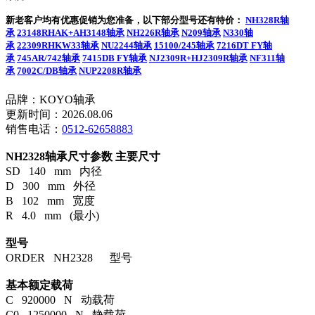
新老客户均有优惠促销为您准备，以下部分型号还有特价：
NH328R轴
承
23148RHAK+AH3148轴承
NH226R轴承
N209轴承
N330轴
承
22309RHKW33轴承
NU2244轴承
15100/245轴承
7216DT FY轴
承
745AR/742轴承
7415DB FY轴承
NJ2309R+HJ2309R轴承
NF311轴
承
7002C/DB轴承
NUP2208R轴承
品牌：KOYO轴承
更新时间：2026.08.06
销售电话：
0512-62658883
NH2328轴承尺寸参数
主要尺寸
SD 140 mm 内径
D 300 mm 外径
B 102 mm 宽度
R 4.0 mm (最小)
型号
ORDER NH2328 型号
基本额定载荷
C 920000 N 动载荷
C0 1250000 N 静载荷