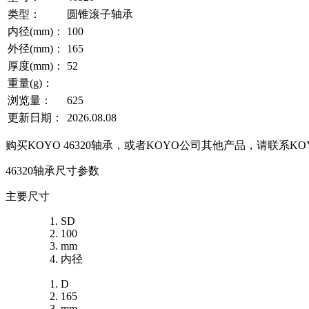
类型：
圆锥滚子轴承
内径(mm)：
100
外径(mm)：
165
厚度(mm)：
52
重量(g)：
浏览量：
625
更新日期：
2026.08.08
购买KOYO 46320轴承，或者KOYO公司其他产品，请联系
46320轴承尺寸参数
主要尺寸
SD
100
mm
内径
D
165
mm