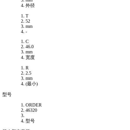
外径
T
52
mm
-
C
46.0
mm
宽度
R
2.5
mm
(最小)
型号
ORDER
46320
型号