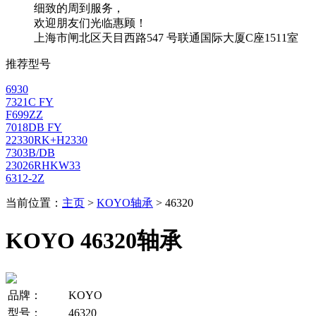
细致的周到服务，
欢迎朋友们光临惠顾！
上海市闸北区天目西路547 号联通国际大厦C座1511室
推荐型号
6930
7321C FY
F699ZZ
7018DB FY
22330RK+H2330
7303B/DB
23026RHKW33
6312-2Z
当前位置：
主页
>
KOYO轴承
> 46320
KOYO 46320轴承
品牌：
KOYO
型号：
46320