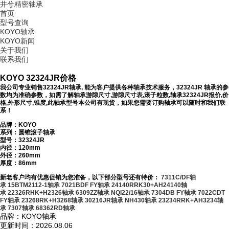
井兮精密轴承
首页
型号查询
KOYO轴承
KOYO新闻
关于我们
联系我们
KOYO 32324JR价格
我公司专业销售32324JR轴承, 能为客户提供各种轴承技术服务，32324JR 轴承的参
数均为准确参数，如需了解轴承游隙尺寸,游隙尺寸表,滚子粒数,轴承32324JR报价,价
格,外形尺寸,锥度,此轴承型号本公司有现货，如果您需要订购轴承可以随时和我们联
系！
品牌：KOYO
系列：圆锥滚子轴承
型号：
32324JR
内径：120mm
外径：260mm
厚度：86mm
新老客户均有优惠促销为您准备，以下部分型号还有特价：
7311C/DF轴
承
15BTM2112-1轴承
7021BDF FY轴承
24140RRK30+AH24140轴
承
22326RHK+H2326轴承
6309ZZ轴承
NQI22/16轴承
7304DB FY轴承
7022CDT
FY轴承
23268RK+H3268轴承
30216JR轴承
NH430轴承
23234RRK+AH3234轴
承
7307轴承
68362RD轴承
品牌：KOYO轴承
更新时间：2026.08.06