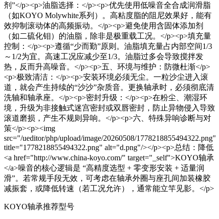
剂”</p><p>油脂选择：</p><p>优先使用低噪音全合成润滑脂
（如KOYO Molywhite系列）。高粘度脂的阻尼效果好，能有
效抑制滚动体的高频振动。</p><p>避免使用含固体添加剂
（如二硫化钼）的油脂，除非是极重载工况。</p><p>填充量
控制：</p><p>遵循“少而勤”原则。油脂填充量占内部空间1/3
～1/2为宜。高速工况应减少至1/3。油脂过多会导致搅拌发
热，反而升高噪音。</p><p>五、环境与维护：防微杜渐</p>
<p>极致清洁：</p><p>安装环境必须无尘。一粒沙尘进入滚
道，就会产生持续的“沙沙”杂质音。更换轴承时，必须彻底清
洗轴和轴承座。</p><p>密封升级：</p><p>在粉尘、潮湿环
境，升级为非接触式迷宫密封或双唇密封，防止异物侵入导致
滚道磨损，产生不规则异响。</p><p>六、特殊异响诊断与对
策</p><p><img
src="/ueditor/php/upload/image/20260508/1778218855494322.png"
title="1778218855494322.png" alt="d.png"/></p><p>总结：降低
<a href="http://www.china-koyo.com/" target="_self">KOYO轴承
</a>噪音的核心逻辑是 “高精度选型 + 零变形安装 + 适量润
滑”。若常规手段无效，可考虑在轴承外圈与座孔间加装橡胶
减振套，或降低转速（若工况允许），通常能立竿见影。</p>
KOYO轴承推荐型号