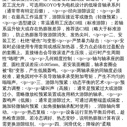
若工况允许，可选用KOYO专为电机设计的低噪音轴承系列
（通常带有特定后缀）。</p><p>径向游隙设定：</p><p>原
则：在最高工作温度下，游隙应接近零或微负（轻微预紧）。
</p><p>选型建议：常温通用工况选C0组（标准游隙）；若轴
系温升较大或存在热膨胀差异，推荐选C3组（略大于标准游
隙），防止热膨胀导致游隙消失、发热尖叫。</p><p>二、安
装工艺：杜绝“硬伤”与变形</p><p>严禁暴力敲击：</p><p>安
装时必须使用专用套筒或感应加热器，受力点必须在过盈配合
的套圈上。直接锤击会导致滚道产生压痕，运行时产生周期
性“咯噔”声。</p><p>几何精度控制：</p><p>轴与轴承座的圆
度、圆柱度误差应≤0.005mm。若安装面椭圆，轴承套圈会
被“勒”变形，产生低频轰鸣。</p><p>两轴承座的同轴度必须
校准，避免因对中不良导致轴承承受附加弯矩，产生不均匀的
嗡嗡声。</p><p>三、游隙与预紧：动态平衡的艺术</p><p>预
紧力调整：</p><p>啸叫声（高频）：通常是预紧过大或游隙
过小。需略微放松预紧装置或改用稍大游隙的轴承。</p><p>
轰鸣声（低频）：通常是游隙过大。可通过调整端盖或隔套，
施加轻微轴向预紧（如角接触轴承配对使用），消除轴向窜
动。</p><p>热态复核：</p><p>设备运行至热平衡后停机，趁
热检查游隙。若冷态调好、热态变吵，说明热膨胀计算有误，
需更换游隙组别。</p><p>四、润滑优化：降噪的“柔顺