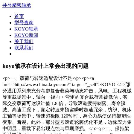
井兮精密轴承
首页
型号查询
KOYO轴承
KOYO新闻
关于我们
联系我们
koyo轴承在设计上常会出现的问题
<p>一、载荷与转速适配设计不足</p><p><a
href="http://www.china-koyo.com/" target="_self">KOYO </a>部
分通用系列未充分考虑复合载荷与动态冲击，风电、工程机械
等重载场景中，轴向 + 径向 + 弯矩的复合载荷常被低估，实
际交变载荷可达设计值 1.8 倍，导致滚道疲劳剥落、寿命骤
减。高速工况下，额定转速未预留瞬时超速冗余，纺织、机床
主轴等场景中，转速超极限 120% 时，离心力易使保持架塑性
变形、断裂。此外，部分型号滚道轮廓优化不足，边缘应力集
中明显，重载下易出现点蚀与早期磨损。</p><p>二、保持架