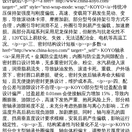
设计缺陷</p><p><a href="http://www.china-koyo.com/"
target="_self" style="text-wrap-mode: wrap;">KOYO</a>传统冲
压保持架强度与刚度偏低，高速、变载荷下易发生晃动、变
形，导致滚动体卡滞、摩擦加剧。部分型号保持架引导方式不
合理，内圈引导时润滑不足，外圈引导则易产生偏载，加速磨
损。虽部分高端系列采用尼龙保持架，但耐热与抗老化性不
足，120℃以上易软化、失效，无法适配冶金、电机等高温工
况。</p><p>三、密封结构设计短板</p><p>多数<a
href="http://www.china-koyo.com/" target="_self"> KOYO轴承
</a>采用开式 + 金属防尘盖结构，内圈与防尘盖为间隙配合，
密封唇口设计简单，无多重密封冗余。粉尘、水汽易侵入滚
道，润滑脂易流失，导致缺油发热、滚道卡死。重载、户外场
景下，密封唇口易磨损、硬化，密封失效后轴承寿命大幅缩
短，且无便捷的密封更换设计，维护成本高。</p><p>四、配
合公差与游隙设计不合理</p><p>KOYO部分型号过盈配合量
设计偏严，过盈超差 0.01mm 会使接触应力增加 15%，导致内
圈膨胀、游隙过小，高速下发热严重、抱死风险上升。部分精
密轴承游隙裕度不足，未充分考虑热膨胀与离心力影响，工作
温度升高后易出现负游隙，加剧磨损。同时，轴与座孔的圆
度、挡肩垂直度设计要求模糊，安装后易产生偏载，影响运行
稳定性。</p><p>五、结构紧凑性与轻量化不足</p><p>KOYO
部分中大型轴承外圈偏厚、轴向体积偏大，调整垫片厚度波动