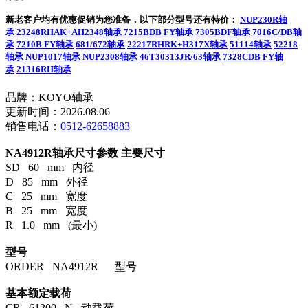
新老客户均有优惠促销为您准备，以下部分型号还有特价：
NUP230R轴
承
23248RHAK+AH2348轴承
7215BDB FY轴承
7305BDF轴承
7016C/DB轴
承
7210B FY轴承
681/672轴承
22217RHRK+H317X轴承
51114轴承
52218
轴承
NUP1017轴承
NUP2308轴承
46T30313JR/63轴承
7328CDB FY轴
承
21316RH轴承
品牌：KOYO轴承
更新时间：2026.08.06
销售电话：
0512-62658883
NA4912R轴承尺寸参数
主要尺寸
SD 60 mm 内径
D 85 mm 外径
C 25 mm 宽度
B 25 mm 宽度
R 1.0 mm (最小)
型号
ORDER NA4912R 型号
基本额定载荷
CR 61200 N 动载荷