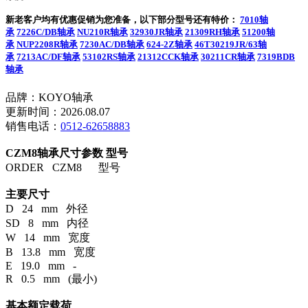
新老客户均有优惠促销为您准备，以下部分型号还有特价：
7010轴
承
7226C/DB轴承
NU210R轴承
32930JR轴承
21309RH轴承
51200轴
承
NUP2208R轴承
7230AC/DB轴承
624-2Z轴承
46T30219JR/63轴
承
7213AC/DF轴承
53102RS轴承
21312CCK轴承
30211CR轴承
7319BDB
轴承
品牌：KOYO轴承
更新时间：2026.08.07
销售电话：
0512-62658883
CZM8轴承尺寸参数
型号
ORDER CZM8 型号
主要尺寸
D 24 mm 外径
SD 8 mm 内径
W 14 mm 宽度
B 13.8 mm 宽度
E 19.0 mm -
R 0.5 mm (最小)
基本额定载荷