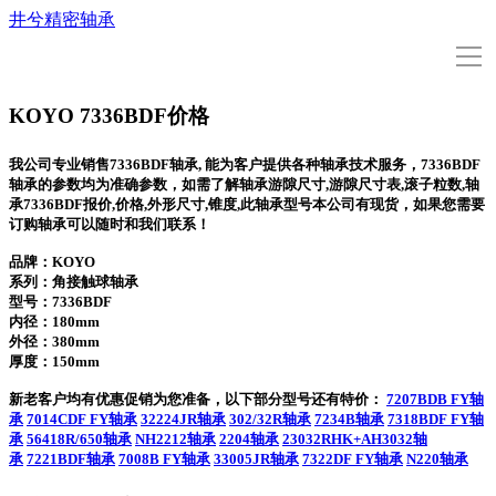
井兮精密轴承
导
航
首页
KOYO 7336BDF价格
我公司专业销售7336BDF轴承, 能为客户提供各种轴承技术服务，7336BDF
型号查询
轴承的参数均为准确参数，如需了解轴承游隙尺寸,游隙尺寸表,滚子粒数,轴
承7336BDF报价,价格,外形尺寸,锥度,此轴承型号本公司有现货，如果您需要
订购轴承可以随时和我们联系！
KOYO轴承
品牌：KOYO
系列：角接触球轴承
型号：
7336BDF
KOYO新闻
内径：180mm
外径：380mm
厚度：150mm
关于我们
新老客户均有优惠促销为您准备，以下部分型号还有特价：
7207BDB FY轴
承
7014CDF FY轴承
32224JR轴承
302/32R轴承
7234B轴承
7318BDF FY轴
承
56418R/650轴承
NH2212轴承
2204轴承
23032RHK+AH3032轴
联系我们
承
7221BDF轴承
7008B FY轴承
33005JR轴承
7322DF FY轴承
N220轴承