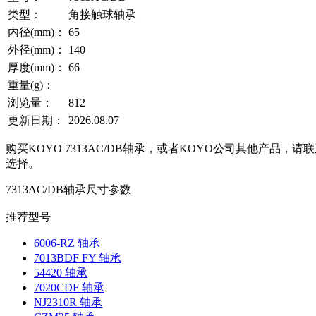
类型：
角接触球轴承
内径(mm)：
65
外径(mm)：
140
厚度(mm)：
66
重量(g)：
浏览量：
812
更新日期：
2026.08.07
购买KOYO 7313AC/DB轴承，或者KOYO公司其他产品，
选择。
7313AC/DB轴承尺寸参数
推荐型号
6006-RZ 轴承
7013BDF FY 轴承
54420 轴承
7020CDF 轴承
NJ2310R 轴承