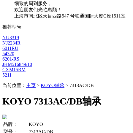
细致的周到服务，
欢迎朋友们光临惠顾！
上海市闸北区天目西路547 号联通国际大厦C座1511室
推荐型号
NU3319
NJ2234R
6011RU
54320
6201-RS
JHM516849/10
CXM15RM
5211
当前位置：
主页
>
KOYO轴承
> 7313AC/DB
KOYO 7313AC/DB轴承
品牌：
KOYO
型号：
7313AC/DB