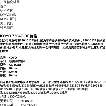
井兮精密轴承
首页
型号查询
KOYO轴承
KOYO新闻
关于我们
联系我们
KOYO 7304C/DF价格
我公司专业销售7304C/DF轴承, 能为客户提供各种轴承技术服务，7304C/DF 轴承的
参数均为准确参数，如需了解轴承游隙尺寸,游隙尺寸表,滚子粒数,轴承7304C/DF报
价,价格,外形尺寸,锥度,此轴承型号本公司有现货，如果您需要订购轴承可以随时和我
们联系！
品牌：KOYO
系列：角接触球轴承
型号：
7304C/DF
内径：20mm
外径：52mm
厚度：30mm
新老客户均有优惠促销为您准备，以下部分型号还有特价：
7221C FY轴承
R22/13-1
轴承
6318N轴承
23248RRK+AH2348轴承
6309Z轴承
7238DT FY轴承
7202B轴
承
32240JR轴承
1207K+H207轴承
2306轴承
7213DT轴承
68/600轴
承
23132RHKW33轴承
6320-2RS轴承
3206A-Z轴承
品牌：KOYO轴承
更新时间：2026.08.06
销售电话：
0512-62658883