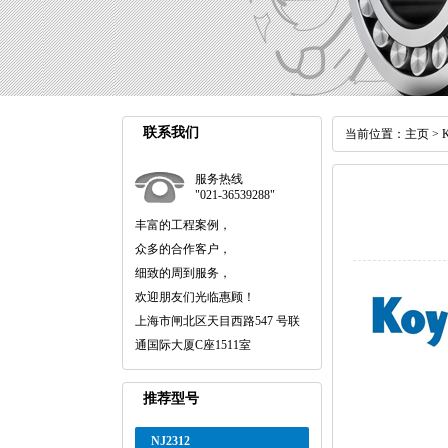
联系我们
当前位置：
主页
>
服务热线
"021-36539288"
丰富的工程案例，
众多的合作客户，
细致的周到服务，
欢迎朋友们光临惠顾！
上海市闸北区天目西路547 号联
通国际大厦C座1511室
推荐型号
NJ2312