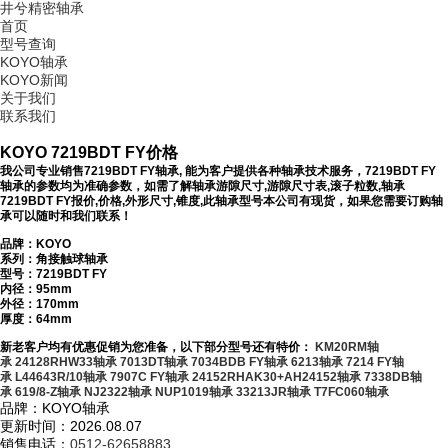
井兮精密轴承
首页
型号查询
KOYO轴承
KOYO新闻
关于我们
联系我们
KOYO 7219BDT FY价格
我公司专业销售7219BDT FY轴承, 能为客户提供各种轴承技术服务，7219BDT FY
轴承的参数均为准确参数，如需了解轴承游隙尺寸,游隙尺寸表,滚子粒数,轴承
7219BDT FY报价,价格,外形尺寸,锥度,此轴承型号本公司有现货，如果您需要订购轴
承可以随时和我们联系！
品牌：KOYO
系列：角接触球轴承
型号：
7219BDT FY
内径：95mm
外径：170mm
厚度：64mm
新老客户均有优惠促销为您准备，以下部分型号还有特价：
KM20RM轴
承
24128RHW33轴承
7013DT轴承
7034BDB FY轴承
6213轴承
7214 FY轴
承
L44643R/10轴承
7907C FY轴承
24152RHAK30+AH24152轴承
7338DB轴
承
619/8-Z轴承
NJ2322轴承
NUP1019轴承
33213JR轴承
T7FC060轴承
品牌：KOYO轴承
更新时间：2026.08.07
销售电话：
0512-62658883