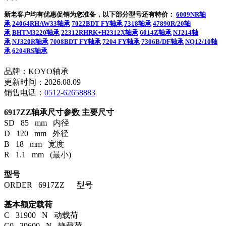
新老客户均有优惠促销为您准备，以下部分型号还有特价：
6009NR轴
承
24064RHAW33轴承
7022BDT FY轴承
7318轴承
47890R/20轴
承
BHTM3220轴承
22312RHRK+H2312X轴承
6014Z轴承
NJ214轴
承
NJ320R轴承
7008BDT FY轴承
7204 FY轴承
7306B/DF轴承
NQ12/10轴
承
6204RS轴承
品牌：KOYO轴承
更新时间：2026.08.09
销售电话：
0512-62658883
6917ZZ轴承尺寸参数
主要尺寸
SD 85 mm 内径
D 120 mm 外径
B 18 mm 宽度
R 1.1 mm (最小)
型号
ORDER 6917ZZ 型号
基本额定载荷
C 31900 N 动载荷
C0 29600 N 静载荷