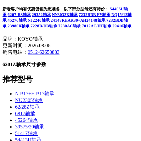
新老客户均有优惠促销为您准备，以下部分型号还有特价：
54405U轴
承
6207-RS轴承
29352轴承
NN3032K轴承
7232BDB FY轴承
NQ15/12轴
承
45276轴承
NJ2240轴承
24148RHAK30+AH24148轴承
7232BDB轴
承
23980R轴承
7228B/DB轴承
7230AC轴承
7012AC/DT轴承
29416轴承
品牌：KOYO轴承
更新时间：2026.08.06
销售电话：
0512-62658883
6201Z轴承尺寸参数
推荐型号
NJ317+HJ317轴承
NU2305轴承
62/28Z轴承
6817轴承
45264轴承
39575/20轴承
51417轴承
54413U轴承