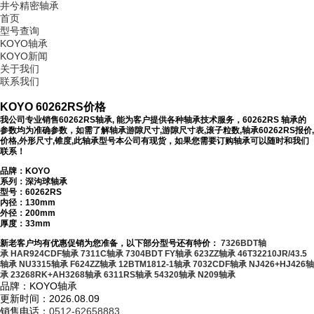
井兮精密轴承
首页
型号查询
KOYO轴承
KOYO新闻
关于我们
联系我们
KOYO 60262RS价格
我公司专业销售60262RS轴承, 能为客户提供各种轴承技术服务，60262RS 轴承的
参数均为准确参数，如需了解轴承游隙尺寸,游隙尺寸表,滚子粒数,轴承60262RS报价,
价格,外形尺寸,锥度,此轴承型号本公司有现货，如果您需要订购轴承可以随时和我们
联系！
品牌：KOYO
系列：深沟球轴承
型号：
60262RS
内径：130mm
外径：200mm
厚度：33mm
新老客户均有优惠促销为您准备，以下部分型号还有特价：
7326BDT轴
承
HAR924CDF轴承
7311C轴承
7304BDT FY轴承
623ZZ轴承
46T32210JR/43.5
轴承
NU3315轴承
F624ZZ轴承
12BTM1812-1轴承
7032CDF轴承
NJ426+HJ426轴
承
23268RK+AH3268轴承
6311RS轴承
54320轴承
N209轴承
品牌：KOYO轴承
更新时间：2026.08.09
销售电话：
0512-62658883