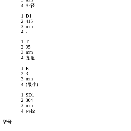
外径
D1
415
mm
-
T
95
mm
宽度
R
3
mm
(最小)
SD1
304
mm
内径
型号