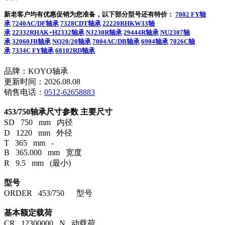
新老客户均有优惠促销为您准备，以下部分型号还有特价：
7002 FY轴
承
7240AC/DF轴承
7328CDT轴承
22220RHKW33轴
承
22332RHAK+H2332轴承
NJ230R轴承
29444R轴承
NU2307轴
承
32060JR轴承
NQ20/20轴承
7004AC/DB轴承
6904轴承
7026C轴
承
7334C FY轴承
68102RD轴承
品牌：KOYO轴承
更新时间：2026.08.08
销售电话：
0512-62658883
453/750轴承尺寸参数
主要尺寸
SD 750 mm 内径
D 1220 mm 外径
T 365 mm -
B 365.000 mm 宽度
R 9.5 mm (最小)
型号
ORDER 453/750 型号
基本额定载荷
CR 12300000 N 动载荷