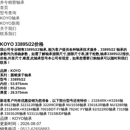
井兮精密轴承
首页
型号查询
KOYO轴承
KOYO新闻
关于我们
联系我们
KOYO 33895/22价格
我公司专业销售33895/22轴承, 能为客户提供各种轴承技术服务，33895/22 轴承的
参数均为准确参数，如需了解轴承游隙尺寸,游隙尺寸表,滚子粒数,轴承33895/22报价,
价格,外形尺寸,锥度,此轴承型号本公司有现货，如果您需要订购轴承可以随时和我们
联系！
品牌：KOYO
系列：圆锥滚子轴承
型号：
33895/22
内径：53.975mm
外径：95.25mm
厚度：28.575mm
新老客户均有优惠促销为您准备，以下部分型号还有特价：
23284RK+H3284轴
承
6922轴承
32232JR轴承
32209CR轴承
NU1038轴承
33018JR轴承
NU328R轴
承
23184RK+H3184轴承
7001BDT FY轴承
7924C FY轴承
62/322RD轴承
7310轴
承
33030JR轴承
53311U轴承
7315B/DF轴承
品牌：KOYO轴承
更新时间：2026.08.07
销售电话：
0512-62658883