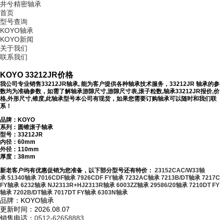
井兮精密轴承
首页
型号查询
KOYO轴承
KOYO新闻
关于我们
联系我们
KOYO 33212JR价格
我公司专业销售33212JR轴承, 能为客户提供各种轴承技术服务，33212JR 轴承的参
数均为准确参数，如需了解轴承游隙尺寸,游隙尺寸表,滚子粒数,轴承33212JR报价,价
格,外形尺寸,锥度,此轴承型号本公司有现货，如果您需要订购轴承可以随时和我们联
系！
品牌：KOYO
系列：圆锥滚子轴承
型号：
33212JR
内径：60mm
外径：110mm
厚度：38mm
新老客户均有优惠促销为您准备，以下部分型号还有特价：
23152CAC/W33轴
承
51340轴承
7016CDF轴承
7926CDF FY轴承
7232AC轴承
7213B/DT轴承
7217C
FY轴承
6232轴承
NJ2313R+HJ2313R轴承
6003ZZ轴承
29586/20轴承
7210DT FY
轴承
7202B/DT轴承
7017DT FY轴承
6303N轴承
品牌：KOYO轴承
更新时间：2026.08.07
销售电话：
0512-62658883