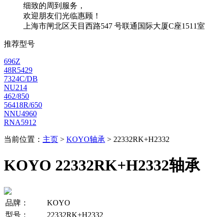
细致的周到服务，
欢迎朋友们光临惠顾！
上海市闸北区天目西路547 号联通国际大厦C座1511室
推荐型号
696Z
48R5429
7324C/DB
NU214
462/850
56418R/650
NNU4960
RNA5912
当前位置：
主页
>
KOYO轴承
> 22332RK+H2332
KOYO 22332RK+H2332轴承
品牌：
KOYO
型号：
22332RK+H2332