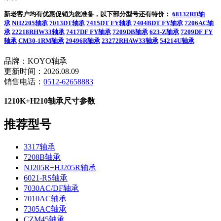
新老客户均有优惠促销为您准备，以下部分型号还有特价：
68132RD轴
承
NH2205轴承
7013DT轴承
7415DT FY轴承
7404BDT FY轴承
7206AC轴
承
22218RHW33轴承
7417DF FY轴承
7209DB轴承
623-Z轴承
7209DF FY
轴承
CM30-1RM轴承
29496R轴承
23272RHAW33轴承
54214U轴承
品牌：KOYO轴承
更新时间：2026.08.09
销售电话：
0512-62658883
1210K+H210轴承尺寸参数
推荐型号
3317轴承
7208B轴承
NJ205R+HJ205R轴承
6021-RS轴承
7030AC/DF轴承
7010AC轴承
7305AC轴承
CZM45轴承